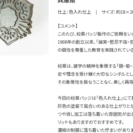
仕上：色入れ仕上
|
サイズ：約18×2
【コメント】
このたび、校章バッジ製作のご依頼をい
1908年の創立以来、「誠実・堅忍不抜
の個性を尊重した教育を実践されている
校章は、建学の精神を象徴する「鏡・菊
史や理念を受け継ぐ大切なシンボルとし
その象徴性を損なうことなく、美しく再
今回の校章バッジは「色入れ仕上」にて
灰色の塗装で風合いのある仕上がりとな
つや消し加工は落ち着いた雰囲気が出る
リットもありますのでおすすめです。
濃紺の制服に落ち着いた佇まいがありま